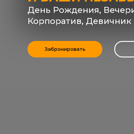
День Рождения, Вечери
Корпоратив, Девичник
Забронировать